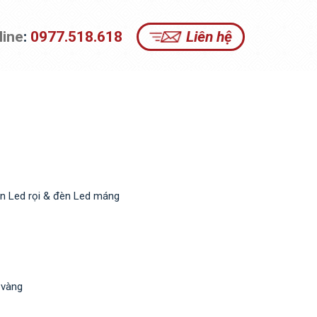
line
:
0977.518.618
Liên hệ
èn Led rọi & đèn Led máng
 vàng